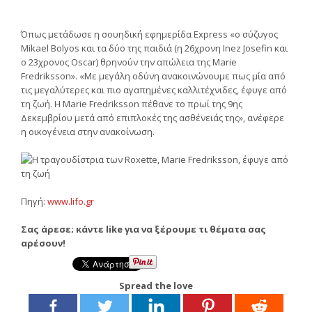
Όπως μετάδωσε η σουηδική εφημερίδα Εxpress «ο σύζυγος
Mikael Bolyos και τα δύο της παιδιά (η 26χρονη Inez Josefin και
ο 23χρονος Oscar) θρηνούν την απώλεια της Marie
Fredriksson». «Με μεγάλη οδύνη ανακοινώνουμε πως μία από
τις μεγαλύτερες και πιο αγαπημένες καλλιτέχνιδες, έφυγε από
τη ζωή. Η Marie Fredriksson πέθανε το πρωί της 9ης
Δεκεμβρίου μετά από επιπλοκές της ασθένειάς της», ανέφερε
η οικογένεια στην ανακοίνωση.
Πηγή:
www.lifo.gr
Σας άρεσε; κάντε like για να ξέρουμε τι θέματα σας
αρέσουν!
Spread the love