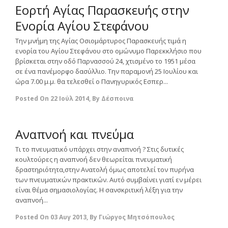
Εορτή Αγίας Παρασκευής στην
Ενορία Αγίου Στεφάνου
Την μνήμη της Αγίας Οσιομάρτυρος Παρασκευής τιμά η
ενορία του Αγίου Στεφάνου στο ομώνυμο Παρεκκλήσιο που
βρίσκεται στην οδό Παρνασσού 24, χτισμένο το 1951 μέσα
σε ένα πανέμορφο δασύλλιο. Την παραμονή 25 Ιουλίου και
ώρα 7.00 μ.μ. θα τελεσθεί ο Πανηγυρικός Εσπερ...
Posted On
22 Ιούλ 2014
,
By
Δέσποινα
0
Αναπνοή και πνεύμα
Τι το πνευματικό υπάρχει στην αναπνοή ? Στις δυτικές
κουλτούρες η αναπνοή δεν θεωρείται πνευματική
δραστηριότητα,στην Ανατολή όμως αποτελεί τον πυρήνα
των πνευματικών πρακτικών. Αυτό συμβαίνει γιατί εν μέρει
είναι θέμα σημασιολογίας. Η σανσκριτική λέξη για την
αναπνοή...
Posted On
03 Αυγ 2013
,
By
Γιώργος Μητσόπουλος