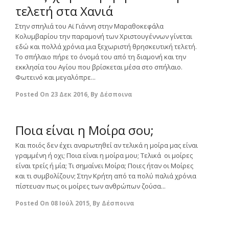
τελετή στα Χανιά
Στην σπηλιά του Αϊ Γιάννη στην Μαραθοκεφάλα
Κολυμβαρίου την παραμονή των Χριστουγέννων γίνεται
εδώ και πολλά χρόνια μια ξεχωριστή θρησκευτική τελετή.
Το σπήλαιο πήρε το όνομά του από τη διαμονή και την
εκκλησία του Αγίου που βρίσκεται μέσα στο σπήλαιο.
Φωτεινό και μεγαλόπρε...
Posted On
23 Δεκ 2016
,
By
Δέσποινα
0
Ποια είναι η Μοίρα σου;
Και ποιός δεν έχει αναρωτηθεί αν τελικά η μοίρα μας είναι
γραμμένη ή οχι; Ποια είναι η μοίρα μου; Τελικά οι μοίρες
είναι τρείς ή μία; Τι σημαίνει Μοίρα; Ποιες ήταν οι Μοίρες
και τι συμβολίζουν; Στην Κρήτη από τα πολύ παλιά χρόνια
πίστευαν πως οι μοίρες των ανθρώπων ζούσα...
Posted On
08 Ιούλ 2015
,
By
Δέσποινα
0