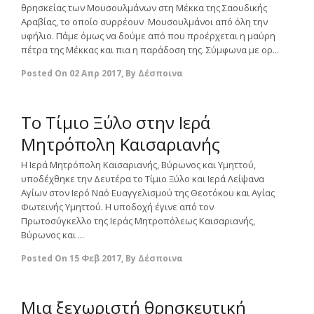
θρησκείας των Μουσουλμάνων στη Μέκκα της Σαουδικής
Αραβίας, το οποίο συρρέουν Μουσουλμάνοι από όλη την
υφήλιο. Πάμε όμως να δούμε από που προέρχεται η μαύρη
πέτρα της Μέκκας και πια η παράδοση της. Σύμφωνα με ορ...
Posted On
02 Απρ 2017
,
By
Δέσποινα
0
Tο Τίμιο Ξύλο στην Ιερά
Μητρόπολη Καισαριανής
Η Ιερά Μητρόπολη Καισαριανής, Βύρωνος και Υμηττού,
υποδέχθηκε την Δευτέρα το Τίμιο Ξύλο και Ιερά Λείψανα
Αγίων στον Ιερό Ναό Ευαγγελισμού της Θεοτόκου και Αγίας
Φωτεινής Υμηττού. Η υποδοχή έγινε από τον
Πρωτοσύγκελλο της Ιεράς Μητροπόλεως Καισαριανής,
Βύρωνος και ...
Posted On
15 Φεβ 2017
,
By
Δέσποινα
0
Μια ξεχωριστή θρησκευτική