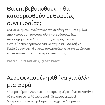
Θα επιβεβαιωθούν ή θα
καταρριφθούν οι θεωρίες
συνωμοσίας;
Όντως οι Αμερικανοί πήγαν στη σελήνη το 1969; Oμάδα
από Ρώσους μηχανικούς αλλά και ενθουσιώδεις
παρατηρητές του διαστήματος, ετοιμάζονται να
εκτοξεύσουν δορυφόρο για να επιβεβαιώσουν ή να
διαψεύσουν την «θεωρία συνωμοσίας» φωτογραφίζοντας
τα αποτυπώματα που άφησαν πίσω τους ...
Posted On
28 Ιαν 2017
,
By
Δέσποινα
0
Αεροψεκασμένη Αθήνα για άλλη
μια φορά
Σήμερα Πέμπτη 26-9 στις 10 το πρωί η μέρα κόντευε να γίνει
νύχτα από το πολύ ψέκασμα! Οι αεροψεκασμοί
διακρίνονταν από την Πάρνηθα μέχρι το Λαύριο να