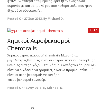
φτάνουν. Ύστερα από μερικές ώρες ήταν ένας θολός
ουρανός με κάτασπρο νέφος από καθαρό μπλε που ήταν
δίχως ένα σύννεφο. Γι...
Posted On
27 Σεπ 2013
,
By
Michael D.
17
Χημικοί Αεροψεκασμοί –
Chemtrails
Χημικοί αεροψεκασμοί ή chemtrails Μία από τις
μεγαλύτερες θεωρίες, είναι οι «αεροψεκασμοί». Συνήθως οι
θεωρίες αυτές διχάζουν τον κόσμο. Σκοπός του άρθρου δεν
είναι να διχάσει ή να τρομάξει, αλλά να προβληματίσει. Τί
είναι οι αεροψεκασμοί; Με τον όρο
«αεροψεκασμοί« αναφέρ...
Posted On
13 Αυγ 2013
,
By
Michael D.