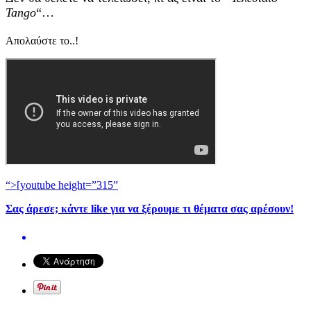
Tango
“…
Απολαύστε το..!
“>[youtube height=”315”
Σας άρεσε; κάντε like για να ξέρουμε τι θέματα σας αρέσουν!