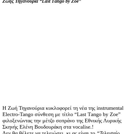
Ζωής Τηγανούρια “Last Τango by Zoe”
Η Zωή Τηγανούρια κυκλοφορεί τη νέα της instrumental
Electro-Tango σύνθεση με τίτλο “Last Τango by Zoe”
φιλοξενώντας την μέτζο σοπράνο της Εθνικής Λυρικής
Σκηνής Ελένη Βουδουράκη στα vocalise.!
Δεν θα θέλετε να τελειώσει, κι ας είναι το
“Τελευταίο