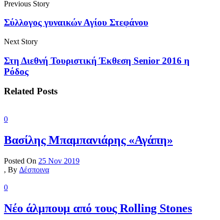
Previous Story
Σύλλογος γυναικών Αγίου Στεφάνου
Next Story
Στη Διεθνή Τουριστική Έκθεση Senior 2016 η
Ρόδος
Related Posts
0
Βασίλης Μπαμπανιάρης «Αγάπη»
Posted On
25 Nov 2019
,
By
Δέσποινα
0
Νέο άλμπουμ από τους Rolling Stones