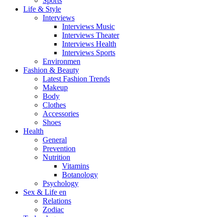
Sports
Life & Style
Interviews
Interviews Music
Interviews Theater
Interviews Health
Interviews Sports
Environmen
Fashion & Beauty
Latest Fashion Trends
Makeup
Body
Clothes
Accessories
Shoes
Health
General
Prevention
Nutrition
Vitamins
Botanology
Psychology
Sex & Life en
Relations
Zodiac