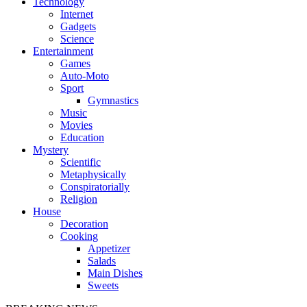
Technology
Internet
Gadgets
Science
Entertainment
Games
Auto-Moto
Sport
Gymnastics
Music
Movies
Education
Mystery
Scientific
Metaphysically
Conspiratorially
Religion
House
Decoration
Cooking
Appetizer
Salads
Main Dishes
Sweets