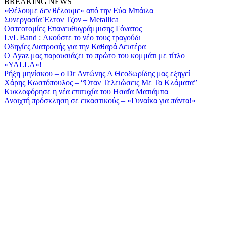
BREAKING NEWS
«Θέλουμε δεν θέλουμε» από την Εύα Μπάιλα
Συνεργασία Έλτον Τζον – Metallica
Οστεοτομίες Επανευθυγράμμισης Γόνατος
LvL Band : Ακούστε το νέο τους τραγούδι
Οδηγίες Διατροφής για την Καθαρά Δευτέρα
Ο Ayaz μας παρουσιάζει το πρώτο του κομμάτι με τίτλο
«YALLA»!
Ρήξη μηνίσκου – o Dr Αντώνης Α Θεοδωρίδης μας εξηγεί
Χάρης Κωστόπουλος – “Όταν Τελειώσεις Με Τα Κλάματα”
Κυκλοφόρησε η νέα επιτυχία του ­Ησαΐα Ματιάμπα­
Ανοιχτή πρόσκληση σε εικαστικούς – «Γυναίκα για πάντα!»