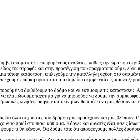
 συμβεί ακόμα κ σε πεπειραμένους αναβάτες, καθώς την ώρα που στρ
είδος της στροφής και στην προσέγγιση που πραγματοποιούμε, είναι ικ
ια τέτοια κατάσταση, επιλεγούμε την κατάλληλη σχέση στο σασμάν κα
να έχουμε επαρκή ορατότητα του σημείου εκμηδενίσεως και να ξέρου
πορούμε να διαβάζουμε το δρόμο και να εκτιμούμε τις καταστάσεις.
 να ελαττώσουμε ταχύτητα για να μπορούσε να δούμε την συμπεριφ
σμωδικές κινήσεις οδηγών αυτοκίνητων θα πρέπει να μας θέσουν σε ε
ς ότι όλοι οι χρήστες του δρόμου μας προσέχουν και μας βλέπουν. 
ουν το παιδί στο πίσω κάθισμα. Κόρνες και δυνατές εξατμίσεις ίσως 
λέψουμε τι θα κάνουν. Θα δούμε τότε ότι αποφεύγουμε πολλές δυσάρε
υς εαυτό όταν οδηγούν. Δεν μας ανήκει ο δρόμος και πρέπει, ανά πάσ