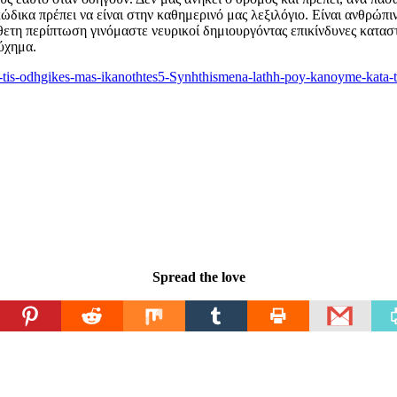
δικα πρέπει να είναι στην καθημερινό μας λεξιλόγιο. Είναι ανθρώπι
ίθετη περίπτωση γινόμαστε νευρικοί δημιουργόντας επικίνδυνες κατα
ύχημα.
as-tis-odhgikes-mas-ikanothtes5-Synhthismena-lathh-poy-kanoyme-ka
Spread the love