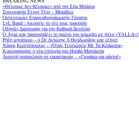
BREAKING NEWS
«Θέλουμε δεν θέλουμε» από την Εύα Μπάιλα
Συνεργασία Έλτον Τζον – Metallica
Οστεοτομίες Επανευθυγράμμισης Γόνατος
LvL Band : Ακούστε το νέο τους τραγούδι
Οδηγίες Διατροφής για την Καθαρά Δευτέρα
Ο Ayaz μας παρουσιάζει το πρώτο του κομμάτι με τίτλο «YALLA»!
Ρήξη μηνίσκου – o Dr Αντώνης Α Θεοδωρίδης μας εξηγεί
Χάρης Κωστόπουλος – «Όταν Τελειώσεις Με Τα Κλάματα»
Κυκλοφόρησε η νέα επιτυχία του ­Ησαΐα Ματιάμπα­
Ανοιχτή πρόσκληση σε εικαστικούς – «Γυναίκα για πάντα!»