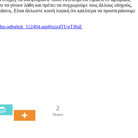
νο να γίνουν λάθη και πρέπει να συγχωρούμε τους άλλους οδηγούς,
στάσεις. Είναι άλλωστε κοινή λογική ότι καλύτερα να προσπεράσουμε
ta-thn-odhghsh_112494.asp#ixzz4TUgTJ6sE
2
Shares