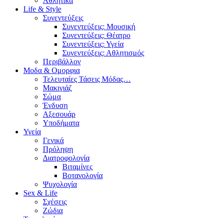
Αθλητικά
Life & Style
Συνεντεύξεις
Συνεντεύξεις: Μουσική
Συνεντεύξεις: Θέατρο
Συνεντεύξεις: Υγεία
Συνεντεύξεις: Αθλητισμός
Περιβάλλον
Μοδα & Ομορφια
Τελευταίες Τάσεις Μόδας…
Μακιγιάζ
Σώμα
Ένδυση
Αξεσουάρ
Υποδήματα
Υγεία
Γενικά
Πρόληψη
Διατροφολογία
Βιταμίνες
Βοτανολογία
Ψυχολογία
Sex & Life
Σχέσεις
Ζώδια