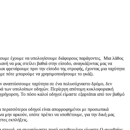
ίβουμε έχουμε να υπολογίσουμε διάφορους παράγοντες. Μια λάθος
ανή να μας στείλει βαθιά στην είσοδο, αναγκάζοντας μας να
ι φρενάρουμε πριν την είσοδο της στροφής, έχοντας μια ταχύτητα
με πότε μπορούμε να χρησιμοποιήσουμε το γκάζι.
 Αν αναπτύσσουμε ταχύτητα σε ένα πολυσύχναστο δρόμο, δεν
ορά των υπολοίπων οδηγών. Περίεργη απότομη κυκλοφοριακή
γρήγορση. Το πόσο καλοί οδηγοί είμαστε εξαρτάται από τον βαθμό
Οι περισσότεροι οδηγοί είναι απορροφημένοι με προσωπικά
να μην αρκούν, οπότε πρέπει να υποθέτουμε, για την δική μας
στες εκπλήξεις.
α στιγμή, να σκεφτόμαστε ποσό εκτεθειμένοι είμαστε.Ο αμοιβαίος