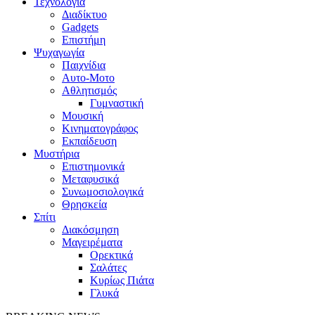
Τεχνολογία
Διαδίκτυο
Gadgets
Επιστήμη
Ψυχαγωγία
Παιχνίδια
Αυτο-Μοτο
Αθλητισμός
Γυμναστική
Μουσική
Κινηματογράφος
Εκπαίδευση
Μυστήρια
Επιστημονικά
Μεταφυσικά
Συνωμοσιολογικά
Θρησκεία
Σπίτι
Διακόσμηση
Μαγειρέματα
Ορεκτικά
Σαλάτες
Κυρίως Πιάτα
Γλυκά