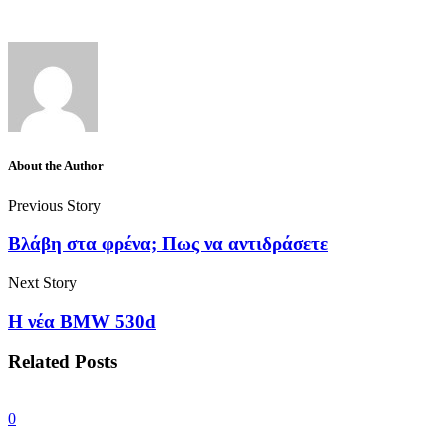
About the Author
Previous Story
Βλάβη στα φρένα; Πως να αντιδράσετε
Next Story
Η νέα BMW 530d
Related Posts
0