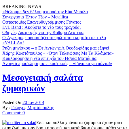
BREAKING NEWS
«Θέλουμε δεν θέλουμε» από την Εύα Μπάιλα
Συνεργασία Έλτον Τζον – Metallica
Οστεοτομίες Επανευθυγράμμισης Γόνατος
LvL Band : Ακούστε το νέο τους τραγούδι
Οδηγίες Διατροφής για την Καθαρά Δευτέρα
Ο Ayaz μας παρουσιάζει το πρώτο του κομμάτι με τίτλο
«YALLA»!
Ρήξη μηνίσκου – o Dr Αντώνης Α Θεοδωρίδης μας εξηγεί
Χάρης Κωστόπουλος – «Όταν Τελειώσεις Με Τα Κλάματα»
Κυκλοφόρησε η νέα επιτυχία του ­Ησαΐα Ματιάμπα­
Ανοιχτή πρόσκληση σε εικαστικούς – «Γυναίκα για πάντα!»
Μεσογειακή σαλάτα
ζυμαρικών
Posted On
20 Ιαν 2014
By :
Γιώργος Μητσόπουλος
Comment: 0
Εδώ και πολλά χρόνια τα ζυμαρικά έχουν μπει
στην ζωή μας σαν βασική τροφή, και κατά βάση έχουμε μάθει να τα