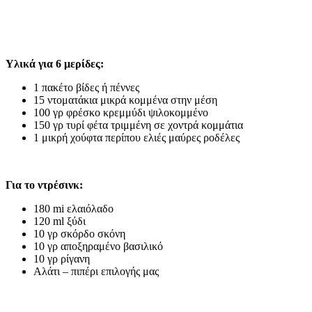
Υλικά για 6 μερίδες:
1 πακέτο βίδες ή πέννες
15 ντοματάκια μικρά κομμένα στην μέση
100 γρ φρέσκο κρεμμύδι ψιλοκομμένο
150 γρ τυρί φέτα τριμμένη σε χοντρά κομμάτια
1 μικρή χούφτα περίπου ελιές μαύρες ροδέλες
Για το ντρέσινκ:
180 mi ελαιόλαδο
120 ml ξύδι
10 γρ σκόρδο σκόνη
10 γρ αποξηραμένο βασιλικό
10 γρ ρίγανη
Αλάτι – πιπέρι επιλογής μας