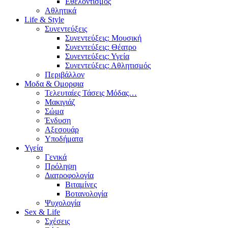
Εθελοντισμός
Αθλητικά
Life & Style
Συνεντεύξεις
Συνεντεύξεις: Μουσική
Συνεντεύξεις: Θέατρο
Συνεντεύξεις: Υγεία
Συνεντεύξεις: Αθλητισμός
Περιβάλλον
Μοδα & Ομορφια
Τελευταίες Τάσεις Μόδας…
Μακιγιάζ
Σώμα
Ένδυση
Αξεσουάρ
Υποδήματα
Υγεία
Γενικά
Πρόληψη
Διατροφολογία
Βιταμίνες
Βοτανολογία
Ψυχολογία
Sex & Life
Σχέσεις