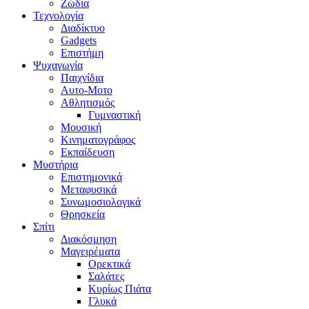
Ζώδια
Τεχνολογία
Διαδίκτυο
Gadgets
Επιστήμη
Ψυχαγωγία
Παιχνίδια
Αυτο-Μοτο
Αθλητισμός
Γυμναστική
Μουσική
Κινηματογράφος
Εκπαίδευση
Μυστήρια
Επιστημονικά
Μεταφυσικά
Συνωμοσιολογικά
Θρησκεία
Σπίτι
Διακόσμηση
Μαγειρέματα
Ορεκτικά
Σαλάτες
Κυρίως Πιάτα
Γλυκά