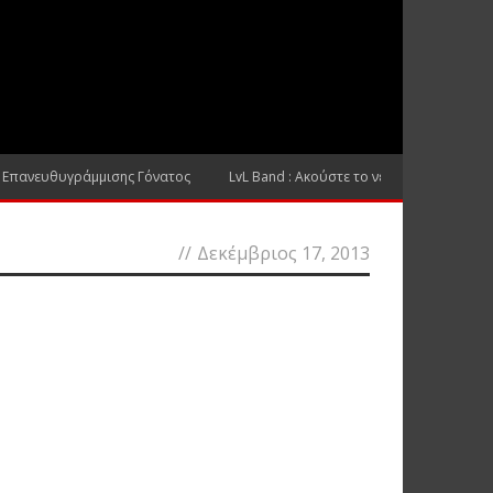
 Επανευθυγράμμισης Γόνατος
LvL Band : Ακούστε το νέο τους τραγούδι
//
Δεκέμβριος 17, 2013