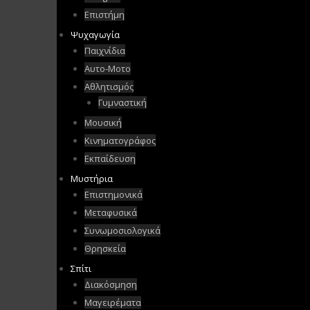
Επιστήμη
Ψυχαγωγία
Παιχνίδια
Αυτο-Μοτο
Αθλητισμός
Γυμναστική
Μουσική
Κινηματογράφος
Εκπαίδευση
Μυστήρια
Επιστημονικά
Μεταφυσικά
Συνωμοσιολογικά
Θρησκεία
Σπίτι
Διακόσμηση
Μαγειρέματα