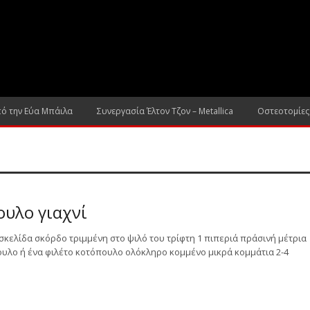
πό την Εύα Μπάιλα
Συνεργασία Έλτον Τζον – Metallica
Οστεοτομίες
ουλο γιαχνί
 σκελίδα σκόρδο τριμμένη στο ψιλό του τρίφτη 1 πιπεριά πράσινή μέτρια
υλο ή ένα φιλέτο κοτόπουλο ολόκληρο κομμένο μικρά κομμάτια 2-4