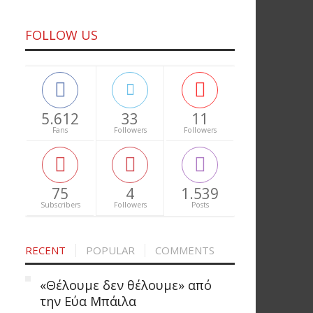
FOLLOW US
5.612
33
11
Fans
Followers
Followers
75
4
1.539
Subscribers
Followers
Posts
RECENT
POPULAR
COMMENTS
«Θέλουμε δεν θέλουμε» από
την Εύα Μπάιλα