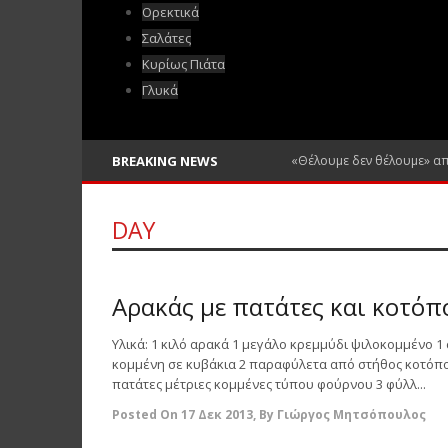
Ορεκτικά
Σαλάτες
Κυρίως Πιάτα
Γλυκά
BREAKING NEWS
«Θέλουμε δεν θέλουμε» α
DAY
0
Αρακάς με πατάτες και κοτόπ
Υλικά: 1 κιλό αρακά 1 μεγάλο κρεμμύδι ψιλοκομμένο 1
κομμένη σε κυβάκια 2 παραφύλετα από στήθος κοτόπο
πατάτες μέτριες κομμένες τύπου φούρνου 3 φύλλ...
Posted On
17 Δεκ 2013
,
By
Γιώργος Μητσόπουλος