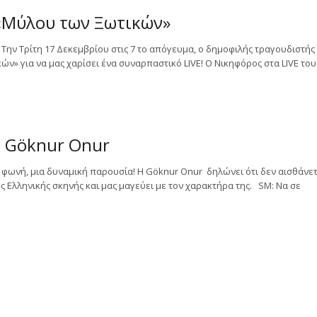
«Μύλου των Ξωτικών»
Την Τρίτη 17 Δεκεμβρίου στις 7 το απόγευμα, ο δημοφιλής τραγουδιστής
ν» για να μας χαρίσει ένα συναρπαστικό LIVE! Ο Νικηφόρος στα LIVE του
ς Göknur Onur
φωνή, μια δυναμική παρουσία! Η Göknur Onur δηλώνει ότι δεν αισθάνετ
ς Ελληνικής σκηνής και μας μαγεύει με τον χαρακτήρα της. SM: Να σε