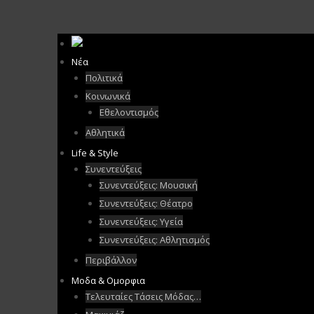
Νέα
Πολιτικά
Κοινωνικά
Εθελοντισμός
Αθλητικά
Life & Style
Συνεντεύξεις
Συνεντεύξεις: Μουσική
Συνεντεύξεις: Θέατρο
Συνεντεύξεις: Υγεία
Συνεντεύξεις: Αθλητισμός
Περιβάλλον
Μοδα & Ομορφια
Τελευταίες Τάσεις Μόδας…