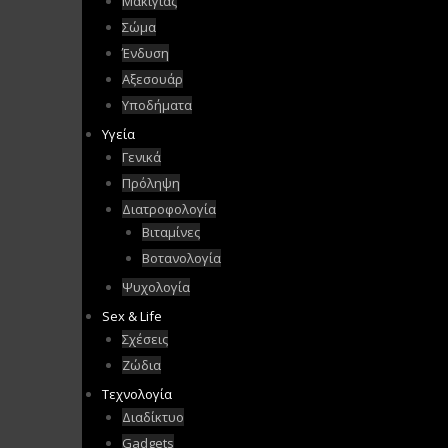
Μακιγιάζ
Σώμα
Ένδυση
Αξεσουάρ
Υποδήματα
Υγεία
Γενικά
Πρόληψη
Διατροφολογία
Βιταμίνες
Βοτανολογία
Ψυχολογία
Sex & Life
Σχέσεις
Ζώδια
Τεχνολογία
Διαδίκτυο
Gadgets