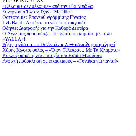
BREAKING NEWS
«Θέλουμε δεν θέλουμε» από την Εύα Μπάιλα
Συνεργασία Έλτον Τζον – Metallica
Οστεοτομίες Επανευθυγράμμισης Γόνατος
LvL Band : Ακούστε το νέο τους τραγούδι
Οδηγίες Διατροφής για την Καθαρά Δευτέρα
Ο Ayaz μας παρουσιάζει το πρώτο του κομμάτι με τίτλο
«YALLA»!
Ρήξη μηνίσκου – o Dr Αντώνης Α Θεοδωρίδης μας εξηγεί
Χάρης Κωστόπουλος – «Όταν Τελειώσεις Με Τα Κλάματα»
Κυκλοφόρησε η νέα επιτυχία του ­Ησαΐα Ματιάμπα­
Ανοιχτή πρόσκληση σε εικαστικούς – «Γυναίκα για πάντα!»