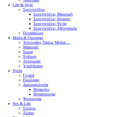
Αθλητικά
Life & Style
Συνεντεύξεις
Συνεντεύξεις: Μουσική
Συνεντεύξεις: Θέατρο
Συνεντεύξεις: Υγεία
Συνεντεύξεις: Αθλητισμός
Περιβάλλον
Μοδα & Ομορφια
Τελευταίες Τάσεις Μόδας…
Μακιγιάζ
Σώμα
Ένδυση
Αξεσουάρ
Υποδήματα
Υγεία
Γενικά
Πρόληψη
Διατροφολογία
Βιταμίνες
Βοτανολογία
Ψυχολογία
Sex & Life
Σχέσεις
Ζώδια