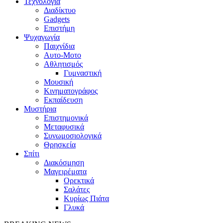
Τεχνολογία
Διαδίκτυο
Gadgets
Επιστήμη
Ψυχαγωγία
Παιχνίδια
Αυτο-Μοτο
Αθλητισμός
Γυμναστική
Μουσική
Κινηματογράφος
Εκπαίδευση
Μυστήρια
Επιστημονικά
Μεταφυσικά
Συνωμοσιολογικά
Θρησκεία
Σπίτι
Διακόσμηση
Μαγειρέματα
Ορεκτικά
Σαλάτες
Κυρίως Πιάτα
Γλυκά