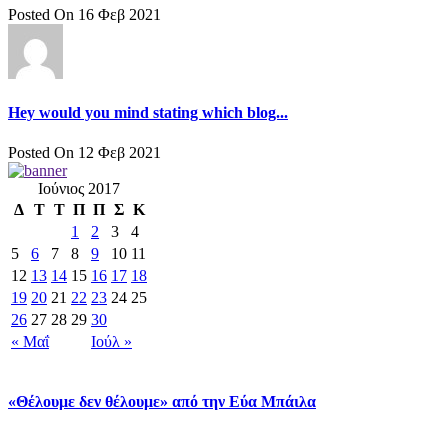
Posted On 16 Φεβ 2021
Hey would you mind stating which blog...
Posted On 12 Φεβ 2021
Ιούνιος 2017
Δ
Τ
Τ
Π
Π
Σ
Κ
1
2
3
4
5
6
7
8
9
10
11
12
13
14
15
16
17
18
19
20
21
22
23
24
25
26
27
28
29
30
« Μαΐ
Ιούλ »
«Θέλουμε δεν θέλουμε» από την Εύα Μπάιλα