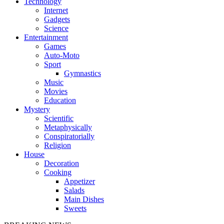
Technology
Internet
Gadgets
Science
Entertainment
Games
Auto-Moto
Sport
Gymnastics
Music
Movies
Education
Mystery
Scientific
Metaphysically
Conspiratorially
Religion
House
Decoration
Cooking
Appetizer
Salads
Main Dishes
Sweets