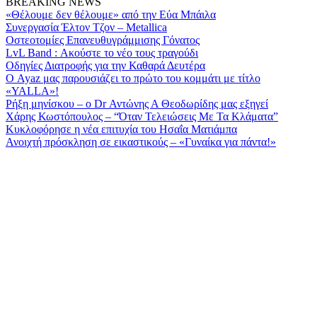
BREAKING NEWS
«Θέλουμε δεν θέλουμε» από την Εύα Μπάιλα
Συνεργασία Έλτον Τζον – Metallica
Οστεοτομίες Επανευθυγράμμισης Γόνατος
LvL Band : Ακούστε το νέο τους τραγούδι
Οδηγίες Διατροφής για την Καθαρά Δευτέρα
Ο Ayaz μας παρουσιάζει το πρώτο του κομμάτι με τίτλο
«YALLA»!
Ρήξη μηνίσκου – o Dr Αντώνης Α Θεοδωρίδης μας εξηγεί
Χάρης Κωστόπουλος – “Όταν Τελειώσεις Με Τα Κλάματα”
Κυκλοφόρησε η νέα επιτυχία του ­Ησαΐα Ματιάμπα­
Ανοιχτή πρόσκληση σε εικαστικούς – «Γυναίκα για πάντα!»