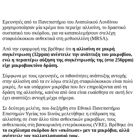
Ερευνητές από το Πανεπιστήμιο του Ανατολικού Λονδίνου
χρησιμοποίησαν μία κρέμα που περιείχε αλλισίνη, το δραστικό
συστατικό του σκόρδου, για να καταπολεμήσουν στελέχη
σταφυλόκοκκου ανθεκτικά στη μεθυσιλλίνη (MRSA).
Από την εφαρμογή της βρέθηκε ότι
η αλλισίνη σε μικρή
συγκέντρωση (32ppm) ανέστειλε την ανάπτυξη του μικροβίου,
ενώ η περαιτέρω αύξηση της συγκέντρωσής της (στα 256ppm)
είχε μικροβιοκτόνο δράση.
Σύμφωνα με τους ερευνητές, οι πιθανότητες ανάπτυξης αντοχής
στην αλλισίνη από τα εν λόγω στελέχη σταφυλόκοκκου είναι πολύ
μικρές. Αν και υπάρχουν μικρόβια που δεν επηρεάζονται από τη
δράση της αλλισίνης, κανένα από όσα είναι ευαίσθητα σε αυτή δεν
έχει αναπτύξει αντοχή μέχρι σήμερα.
Σε δεύτερη μελέτη, που διεξήχθη στο Εθνικό Πανεπιστήμιο
Επιστημών Υγείας του Ιλινόις μελετήθηκε η επίδραση της
αλλισίνης σε έναν άλλο τύπο ανθεκτικών μικροβίων, τους
ανθεκτικούς στη βανκομυκίνη εντερόκοκκους (VRE). Βρέθηκε ότι
το εκχύλισμα σκόρδου δεν «σκότωσε» μεν τα μικρόβια, αλλά
ανέστειλε τον πολλαπλασιασμό τους.