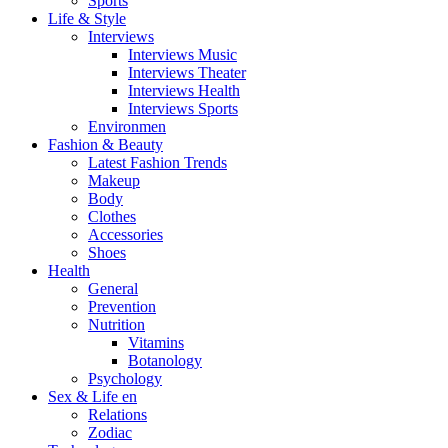
Sports
Life & Style
Interviews
Interviews Music
Interviews Theater
Interviews Health
Interviews Sports
Environmen
Fashion & Beauty
Latest Fashion Trends
Makeup
Body
Clothes
Accessories
Shoes
Health
General
Prevention
Nutrition
Vitamins
Botanology
Psychology
Sex & Life en
Relations
Zodiac