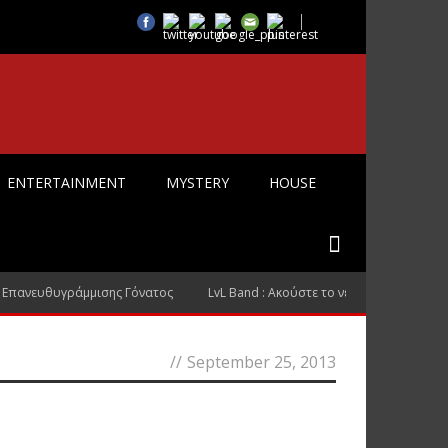
ENTERTAINMENT
MYSTERY
HOUSE
 Επανευθυγράμμισης Γόνατος
LvL Band : Ακούστε το νέο τους τραγούδι
//
September 25, 2013