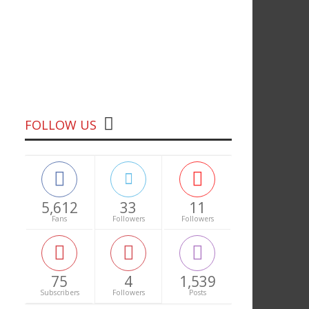
FOLLOW US
5,612
33
11
Fans
Followers
Followers
75
4
1,539
Subscribers
Followers
Posts