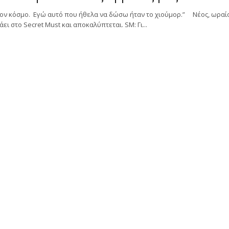
 τον κόσμο. Εγώ αυτό που ήθελα να δώσω ήταν το χιούμορ.” Νέος, ωραίο
ει στο Secret Must και αποκαλύπτεται. SM: Γι...