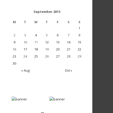
September 2013
M
T
W
T
F
S
S
1
2
3
4
5
6
7
8
9
10
11
12
13
14
15
16
17
18
19
20
21
22
23
24
25
26
27
28
29
30
« Aug
Oct »
«Θέλουμε δεν θέλουμε» από
την Εύα Μπάιλα