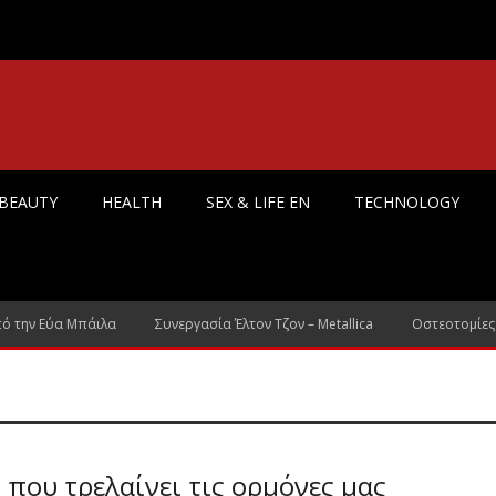
 BEAUTY
HEALTH
SEX & LIFE EN
TECHNOLOGY
πό την Εύα Μπάιλα
Συνεργασία Έλτον Τζον – Metallica
Οστεοτομίες
 που τρελαίνει τις ορμόνες μας