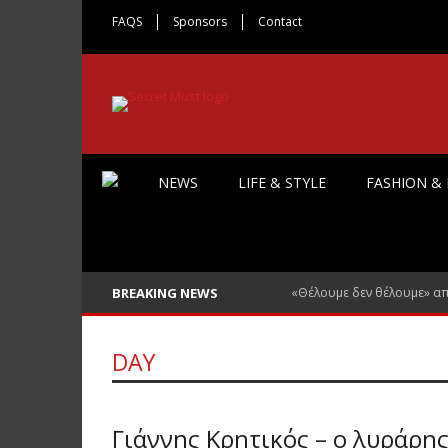
FAQS
Sponsors
Contact
NEWS
LIFE & STYLE
FASHION &
BREAKING NEWS
«Θέλουμε δεν θέλουμε» α
DAY
0
Γιάννης Κρητικός – ο λυράρης