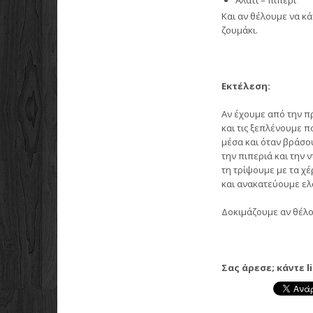
Αλάτι – πιπέρι
Και αν θέλουμε να κ
ζουμάκι.
Εκτέλεση:
Αν έχουμε από την π
και τις ξεπλένουμε 
μέσα και όταν βράσου
την πιπεριά και την 
τη τρίψουμε με τα χέ
και ανακατεύουμε ε
Δοκιμάζουμε αν θέλου
Σας άρεσε; κάντε l