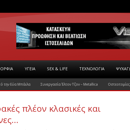
ΟΡΦΙΑ
ΥΓΕΊΑ
SEX & LIFE
ΤΕΧΝΟΛΟΓΊΑ
ΨΥΧΑΓ
πό την Εύα Μπάιλα
Συνεργασία Έλτον Τζον – Metallica
Οστεοτομίες
ακές πλέον κλασικές και
νες…