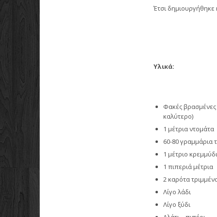
Έτσι δημιουργήθηκε 
Υλικά:
Φακές βρασμένες 
καλύτερο)
1 μέτρια ντομάτα
60-80 γραμμάρια 
1 μέτριο κρεμμύδ
1 πιπεριά μέτρια
2 καρότα τριμμέν
Λίγο λάδι
Λίγο ξύδι