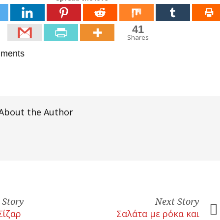
41
Shares
ments
About the Author
 Story
Next Story
Σίζαρ
Σαλάτα με ρόκα και