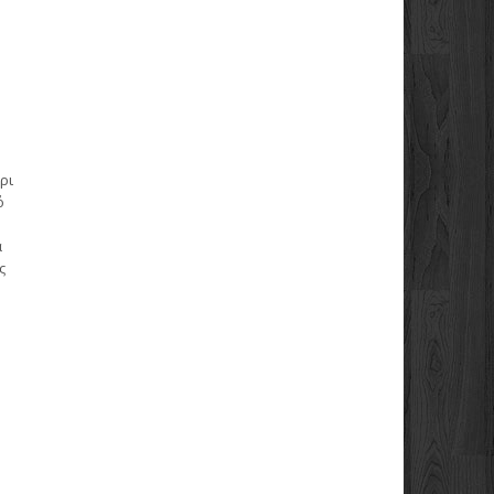
ρι
ό
α
ς