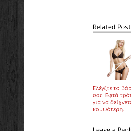
Related Post
Ελέγξτε το βά
σας. Εφτά τρό
για να δείχνετ
κομψότερη.
Leave a Repl