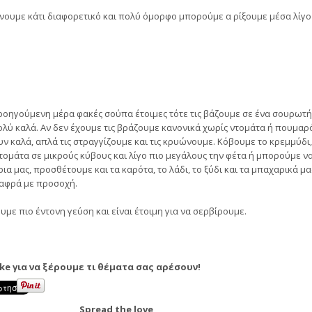
άνουμε κάτι διαφορετικό και πολύ όμορφο μπορούμε α ρίξουμε μέσα λίγο
ροηγούμενη μέρα φακές σούπα έτοιμες τότε τις βάζουμε σε ένα σουρωτή
πολύ καλά. Αν δεν έχουμε τις βράζουμε κανονικά χωρίς ντομάτα ή πουμαρ
ν καλά, απλά τις στραγγίζουμε και τις κρυώνουμε. Κόβουμε το κρεμμύδι,
ντομάτα σε μικρούς κύβους και λίγο πιο μεγάλους την φέτα ή μπορούμε ν
ρια μας, προσθέτουμε και τα καρότα, το λάδι, το ξύδι και τα μπαχαρικά μα
λαφρά με προσοχή.
με πιο έντονη γεύση και είναι έτοιμη για να σερβίρουμε.
ike για να ξέρουμε τι θέματα σας αρέσουν!
Spread the love