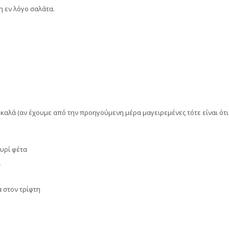
η εν λόγο σαλάτα.
καλά (αν έχουμε από την προηγούμενη μέρα μαγειρεμένες τότε είναι ότι
τυρί φέτα
ι
α στον τρίφτη