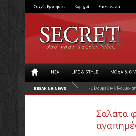
Συχνές Ερωτήσεις
Χορηγοί
Επικοινωνία
ΝΈΑ
LIFE & STYLE
ΜΟΔΑ & ΟΜ
BREAKING NEWS
«Θέλουμε δεν θέλουμε» α
Σαλάτα φ
αγαπημέ