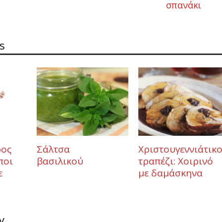
σπανάκι
s
ρος
Σάλτσα
Χριστουγεννιάτικ
ποι
βασιλικού
τραπέζι: Χοιρινό
ε
με δαμάσκηνα
y