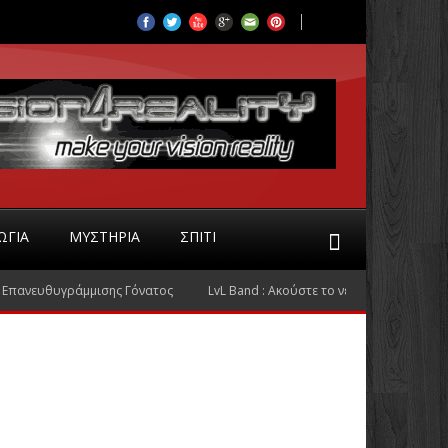
ΩΓΊΑ
ΜΥΣΤΉΡΙΑ
ΣΠΊΤΙ
 Επανευθυγράμμισης Γόνατος
LvL Band : Ακούστε το νέο τους τραγούδι