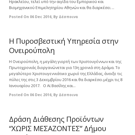
Ηρακλείου, τελεί υπό την αιγίδα του Εμπορικού και
Βιομηχανικού Επιμελητηρίου Αθηνών και θα διαρκέσει ...
Posted On
06 Dec 2016
,
By
Δέσποινα
0
Η Πυροσβεστική Υπηρεσία στην
Ονειρούπολη
Η Ονειρούπολη, η μεγάλη γιορτή των Χριστουγέννων και της
Πρωτοχρονιάς διοργανώνεται για 13η χρονιά στη Δράμα. Το
μεγαλύτερο Χριστουγεννιάτικο χωριό της Ελλάδας, άνοιξε τις
πύλες της στις 3 Δεκεμβρίου 2016 και θα διαρκέσει μέχρι τις 8
Ιανουαρίου 2017. Ο Αϊ Βασίλης και...
Posted On
06 Dec 2016
,
By
Δέσποινα
0
Δράση Διάθεσης Προϊόντων
“ΧΩΡΙΣ ΜΕΣΑΖΟΝΤΕΣ” Δήμου