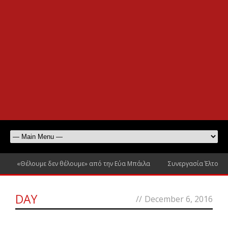
«Θέλουμε δεν θέλουμε» από την Εύα Μπάιλα
Συνεργασία Έλτον Τζ
DAY
//
December 6, 2016
0