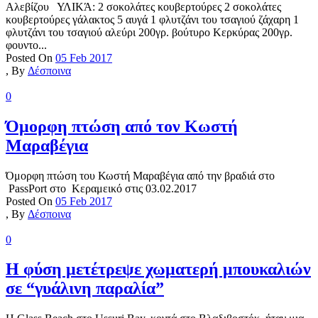
Αλεβίζου ΥΛΙΚΆ: 2 σοκολάτες κουβερτούρες 2 σοκολάτες
κουβερτούρες γάλακτος 5 αυγά 1 φλυτζάνι του τσαγιού ζάχαρη 1
φλυτζάνι του τσαγιού αλεύρι 200γρ. βούτυρο Κερκύρας 200γρ.
φουντο...
Posted On
05 Feb 2017
,
By
Δέσποινα
0
Όμορφη πτώση από τον Κωστή
Μαραβέγια
Όμορφη πτώση του Κωστή Μαραβέγια από την βραδιά στο
PassPort στο Κεραμεικό στις 03.02.2017
Posted On
05 Feb 2017
,
By
Δέσποινα
0
Η φύση μετέτρεψε χωματερή μπουκαλιών
σε “γυάλινη παραλία”