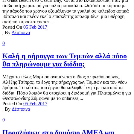
Η Glass Beach στο Ussuri Bay, κοντά στο Βλαδιβοστόκ, ήταν μια
σοβιετική χωματερή για παλιά μπουκάλια. Ωστόσο τα κύματα με
την πάροδο του χρόνου εξομάλυναν τα γυαλιά σε καλειδοσκοπικά
βότσαλα και πλέον εκεί ο επισκέπτης απολαμβάνει μια υπέροχη
ακτή που προστατεύεται ...
Posted On
05 Feb 2017
,
By
Δέσποινα
0
Καλή η σήραγγα των Τεμπών αλλά πόσο
θα πληρώνουμε για διόδια;
Μέχρι το τέλος Μαρτίου αναμένεται ο ίδιος ο πρωθυπουργός,
Αλέξης Τσίπρας, το έργο της σήραγγας των Τεμπών και του νέου
δρόμου. Το κόστος του έργου θα καλυφθεί εν μέρει και από τα
διόδια. Πόσο λοιπόν θα στοιχίσει η διαδρομή για Πλαταμώνα ή για
Θεσσαλονίκη; Σύμφωνα με το onlarissa,...
Posted On
05 Feb 2017
,
By
Δέσποινα
0
Προσλήψεις στο δημόσιο ΑΜΕΑ και