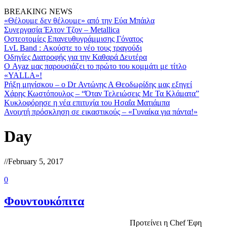
BREAKING NEWS
«Θέλουμε δεν θέλουμε» από την Εύα Μπάιλα
Συνεργασία Έλτον Τζον – Metallica
Οστεοτομίες Επανευθυγράμμισης Γόνατος
LvL Band : Ακούστε το νέο τους τραγούδι
Οδηγίες Διατροφής για την Καθαρά Δευτέρα
Ο Ayaz μας παρουσιάζει το πρώτο του κομμάτι με τίτλο
«YALLA»!
Ρήξη μηνίσκου – o Dr Αντώνης Α Θεοδωρίδης μας εξηγεί
Χάρης Κωστόπουλος – “Όταν Τελειώσεις Με Τα Κλάματα”
Κυκλοφόρησε η νέα επιτυχία του ­Ησαΐα Ματιάμπα­
Ανοιχτή πρόσκληση σε εικαστικούς – «Γυναίκα για πάντα!»
Day
//
February 5, 2017
0
Φουντουκόπιτα
Προτείνει η Chef Έφη