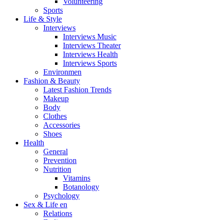
Volunteering
Sports
Life & Style
Interviews
Interviews Music
Interviews Theater
Interviews Health
Interviews Sports
Environmen
Fashion & Beauty
Latest Fashion Trends
Makeup
Body
Clothes
Accessories
Shoes
Health
General
Prevention
Nutrition
Vitamins
Botanology
Psychology
Sex & Life en
Relations