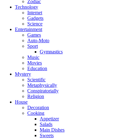
Zodiac
Technology
Internet
Gadgets
Science
Entertainment
Games
Auto-Moto
Sport
Gymnastics
Music
Movies
Education
Mystery
Scientific
Metaphysically
Conspiratorially
Religion
House
Decoration
Cooking
Appetizer
Salads
Main Dishes
Sweets