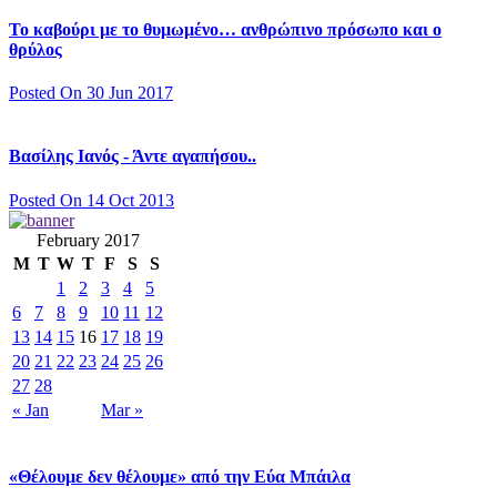
Το καβούρι με το θυμωμένο… ανθρώπινο πρόσωπο και ο
θρύλος
Posted On 30 Jun 2017
Βασίλης Ιανός - Άντε αγαπήσου..
Posted On 14 Oct 2013
February 2017
M
T
W
T
F
S
S
1
2
3
4
5
6
7
8
9
10
11
12
13
14
15
16
17
18
19
20
21
22
23
24
25
26
27
28
« Jan
Mar »
«Θέλουμε δεν θέλουμε» από την Εύα Μπάιλα