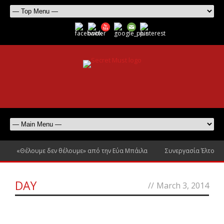
«Θέλουμε δεν θέλουμε» από την Εύα Μπάιλα
Συνεργασία Έλτον Τζ
DAY
//
March 3, 2014
0