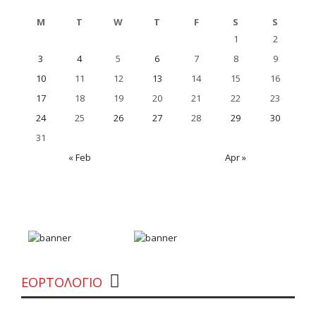
M
T
W
T
F
S
S
1
2
3
4
5
6
7
8
9
10
11
12
13
14
15
16
17
18
19
20
21
22
23
24
25
26
27
28
29
30
31
« Feb
Apr »
«Θέλουμε δεν θέλουμε» από την Εύα
Μπάιλα
ΕΟΡΤΟΛΟΓΙΟ