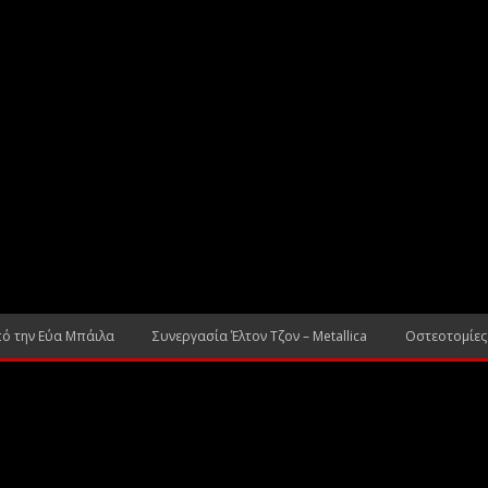
πό την Εύα Μπάιλα
Συνεργασία Έλτον Τζον – Metallica
Οστεοτομίες