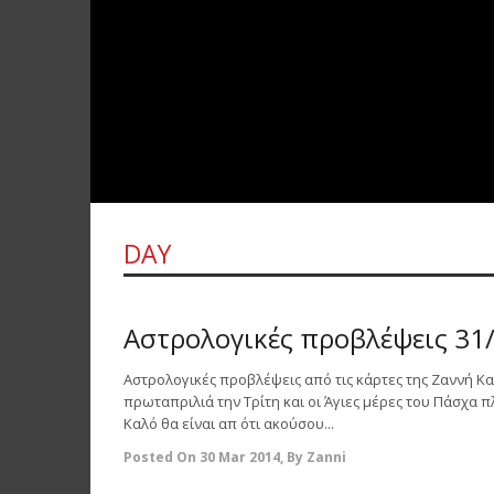
DAY
0
Αστρολογικές προβλέψεις 31/
Αστρολογικές προβλέψεις από τις κάρτες της Ζαννή Κα
πρωταπριλιά την Τρίτη και οι Άγιες μέρες του Πάσχα π
Καλό θα είναι απ ότι ακούσου...
Posted On
30 Mar 2014
,
By
Zanni