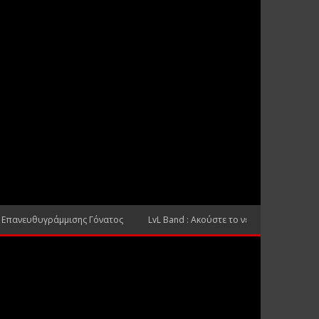
 Επανευθυγράμμισης Γόνατος
LvL Band : Ακούστε το νέο τους τραγούδι