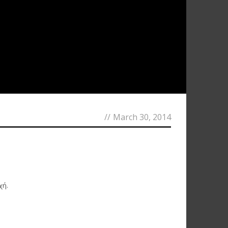
//
March 30, 2014
χή.