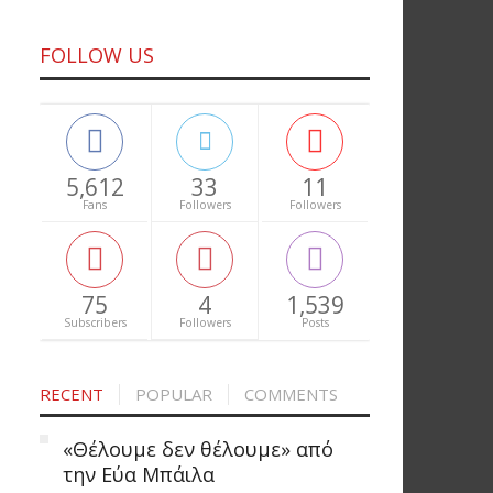
FOLLOW US
5,612
33
11
Fans
Followers
Followers
75
4
1,539
Subscribers
Followers
Posts
RECENT
POPULAR
COMMENTS
«Θέλουμε δεν θέλουμε» από
την Εύα Μπάιλα