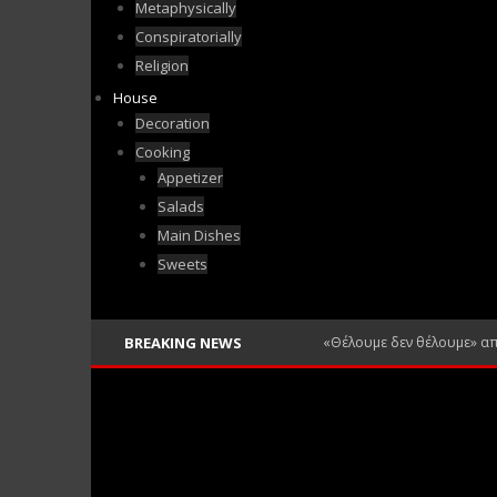
Metaphysically
Conspiratorially
Religion
House
Decoration
Cooking
Appetizer
Salads
Main Dishes
Sweets
BREAKING NEWS
«Θέλουμε δεν θέλουμε» α