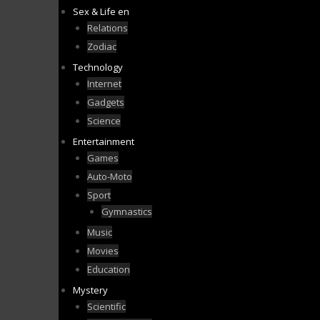
Sex & Life en
Relations
Zodiac
Technology
Internet
Gadgets
Science
Entertainment
Games
Auto-Moto
Sport
Gymnastics
Music
Movies
Education
Mystery
Scientific