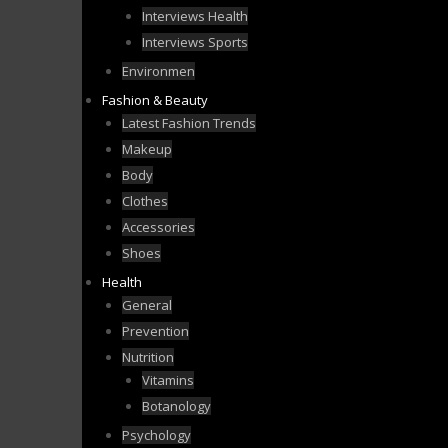
Interviews Health
Interviews Sports
Environmen
Fashion & Beauty
Latest Fashion Trends
Makeup
Body
Clothes
Accessories
Shoes
Health
General
Prevention
Nutrition
Vitamins
Botanology
Psychology