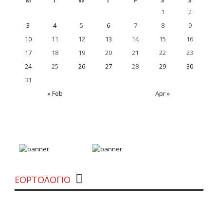
M
T
W
T
F
S
S
1
2
3
4
5
6
7
8
9
10
11
12
13
14
15
16
17
18
19
20
21
22
23
24
25
26
27
28
29
30
31
« Feb
Apr »
«Θέλουμε δεν θέλουμε» από την Εύα
Μπάιλα
ΕΟΡΤΟΛΟΓΙΟ