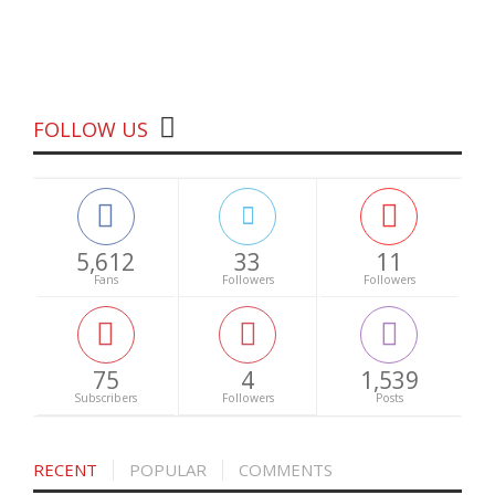
FOLLOW US
5,612
33
11
Fans
Followers
Followers
75
4
1,539
Subscribers
Followers
Posts
RECENT
POPULAR
COMMENTS