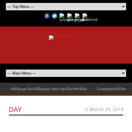
«Θέλουμε δεν θέλουμε» από την Εύα Μπάιλα
Συνεργασία Έλτον Τζ
DAY
//
March 29, 2014
0